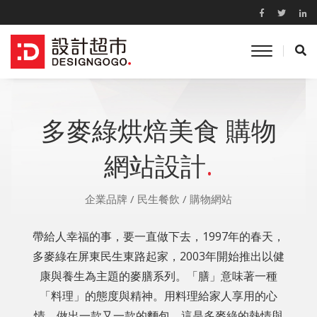
toggle
navigati
多麥綠烘焙美食 購物
網站設計
.
企業品牌
/
民生餐飲
/
購物網站
帶給人幸福的事，要一直做下去，1997年的春天，
多麥綠在屏東民生東路起家，2003年開始推出以健
康與養生為主題的麥膳系列。「膳」意味著一種
「料理」的態度與精神。用料理給家人享用的心
情，做出一款又一款的麵包，這是多麥綠的熱情與